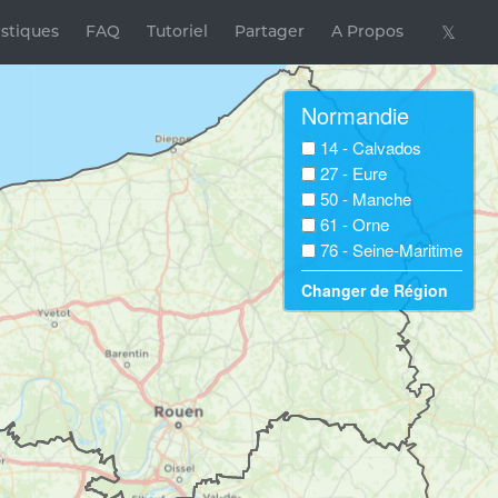
istiques
FAQ
Tutoriel
Partager
A Propos
𝕏
Normandie
14 - Calvados
27 - Eure
50 - Manche
61 - Orne
76 - Seine-Maritime
Changer de Région